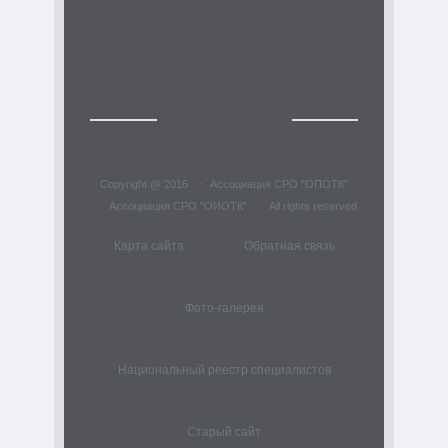
Copyright @ 2016
Ассоциация СРО "ОПОТК"
Ассоциация СРО "ОИОТК"
All rights reserved
Карта сайта
Обратная связь
Фото-галерея
Национальный реестр специалистов
Старый сайт