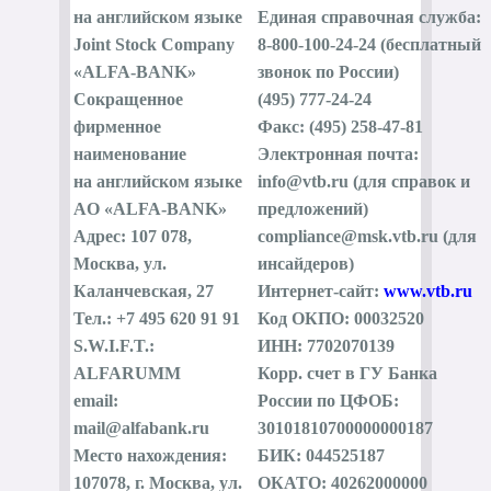
на английском языке
Единая справочная служба:
Joint Stock Company
8-800-100-24-24 (бесплатный
«ALFA-BANK»
звонок по России)
Сокращенное
(495) 777-24-24
фирменное
Факс: (495) 258-47-81
наименование
Электронная почта:
на английском языке
info@vtb.ru (для справок и
AO «ALFA-BANK»
предложений)
Адрес: 107 078,
compliance@msk.vtb.ru (для
Москва, ул.
инсайдеров)
Каланчевская, 27
Интернет-сайт:
www.vtb.ru
Тел.: +7 495 620 91 91
Код ОКПО: 00032520
S.W.I.F.T.:
ИНН: 7702070139
ALFARUMM
Корр. счет в ГУ Банка
email:
России по ЦФОБ:
mail@alfabank.ru
30101810700000000187
Место нахождения:
БИК: 044525187
107078, г. Москва, ул.
ОКАТО: 40262000000