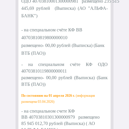
ОДО
40703810001300000981
размещено 235 515
445,69 рублей (
Выписка
)
(
АО "
АЛЬФА-
БАНК"
)
- на специальном счёте КФ ВВ
40703810819800000010
размещено-
00,00
рублей (
Выписка
) (Банк
ВТБ (ПАО))
- на специальном счёте КФ ОДО
40703810119800000011
размещено-
00,00
рублей (
Выписка
) (Банк
ВТБ (ПАО))
По состоянию на 01 апреля 2026 г.
(информация
размещена 03.04.2026)
- на специальном счете КФ
ВВ
40703810301300000979
размещено
85
945 012,70
рублей
(
Выписка
)
(
АО