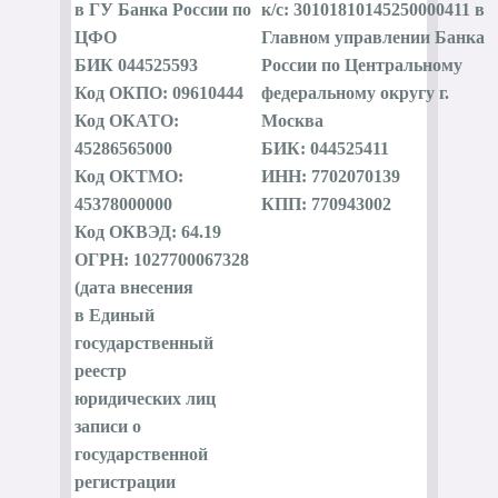
в ГУ Банка России по
к/с: 30101810145250000411 в
ЦФО
Главном управлении Банка
БИК 044525593
России по Центральному
Код ОКПО: 09610444
федеральному округу г.
Код ОКАТО:
Москва
45286565000
БИК: 044525411
Код ОКТМО:
ИНН: 7702070139
45378000000
КПП: 770943002
Код ОКВЭД: 64.19
ОГРН: 1027700067328
(дата внесения
в Единый
государственный
реестр
юридических лиц
записи о
государственной
регистрации