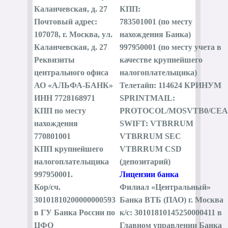
Каланчевская, д. 27
КПП:
Почтовый адрес:
783501001 (по месту
107078, г. Москва, ул.
нахождения Банка)
Каланчевская, д. 27
997950001 (по месту учета в
Реквизиты
качестве крупнейшего
центрального офиса
налогоплательщика)
АО «АЛЬФА-БАНК»
Телетайп: 114624 КРИНУМ
ИНН 7728168971
SPRINTMAIL:
КПП по месту
PROTOCOL/MOSVTB0/CEA
нахождения
SWIFT: VTBRRUM
770801001
VTBRRUM SEC
КПП крупнейшего
VTBRRUM CSD
налогоплательщика
(депозитарий)
997950001.
Лицензии банка
Кор/сч.
Филиал «Центральный»
30101810200000000593
Банка ВТБ (ПАО) г. Москва
в ГУ Банка России по
к/с: 30101810145250000411 в
ЦФО
Главном управлении Банка