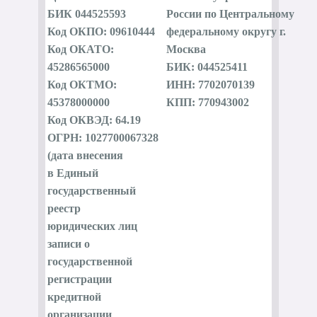
БИК 044525593
России по Центральному
Код ОКПО: 09610444
федеральному округу г.
Код ОКАТО:
Москва
45286565000
БИК: 044525411
Код ОКТМО:
ИНН: 7702070139
45378000000
КПП: 770943002
Код ОКВЭД: 64.19
ОГРН: 1027700067328
(дата внесения
в Единый
государственный
реестр
юридических лиц
записи о
государственной
регистрации
кредитной
организации