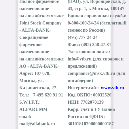
Полное фирменное
(ПАО), ул. Воронцовская, д.
наименование
43, стр. 1, г. Москва, 109147
на английском языке
Единая справочная служба:
Joint Stock Company
8-800-100-24-24 (бесплатный
«ALFA-BANK»
звонок по России)
Сокращенное
(495) 777-24-24
фирменное
Факс: (495) 258-47-81
наименование
Электронная почта:
на английском языке
info@vtb.ru (для справок и
AO «ALFA-BANK»
предложений)
Адрес: 107 078,
compliance@msk.vtb.ru (для
Москва, ул.
инсайдеров)
Каланчевская, 27
Интернет-сайт:
www.vtb.ru
Тел.: +7 495 620 91 91
Код ОКПО: 00032520
S.W.I.F.T.:
ИНН: 7702070139
ALFARUMM
Корр. счет в ГУ Банка
email:
России по ЦФОБ:
mail@alfabank.ru
30101810700000000187