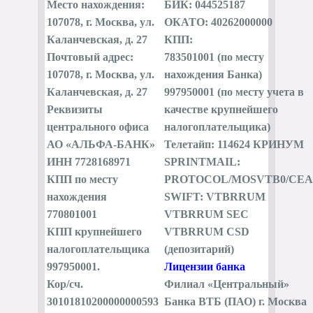
Место нахождения:
БИК: 044525187
107078, г. Москва, ул.
ОКАТО: 40262000000
Каланчевская, д. 27
КПП:
Почтовый адрес:
783501001 (по месту
107078, г. Москва, ул.
нахождения Банка)
Каланчевская, д. 27
997950001 (по месту учета в
Реквизиты
качестве крупнейшего
центрального офиса
налогоплательщика)
АО «АЛЬФА-БАНК»
Телетайп: 114624 КРИНУМ
ИНН 7728168971
SPRINTMAIL:
КПП по месту
PROTOCOL/MOSVTB0/CEA
нахождения
SWIFT: VTBRRUM
770801001
VTBRRUM SEC
КПП крупнейшего
VTBRRUM CSD
налогоплательщика
(депозитарий)
997950001.
Лицензии банка
Кор/сч.
Филиал «Центральный»
30101810200000000593
Банка ВТБ (ПАО) г. Москва